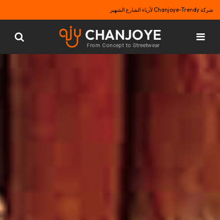
شركة Chanjoye-Trendy لأزياء الشارع الشهير
تي شيرت عصري مخصص من Chanjoye