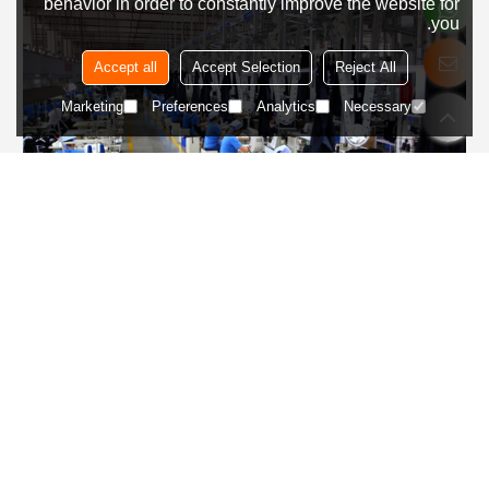
behavior in order to constantly improve the website for
you.
Accept all
Accept Selection
Reject All
Marketing
Preferences
Analytics
Necessary
الخطوة 4
إنتاج متسلسل
بدء الإنتاج الضخم بناءً على العينات المؤكدة للتأكد من أن كل منتج يلبي
المعايير.