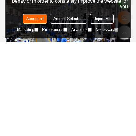
behavior in order to constantly improve the website for
you.
Accept all
Accept Selection
Reject All
Marketing
Preferences
Analytics
Necessary
الخطوة 4
إنتاج متسلسل
بدء الإنتاج الضخم بناءً على العينات المؤكدة للتأكد من أن كل منتج يلبي
المعايير.