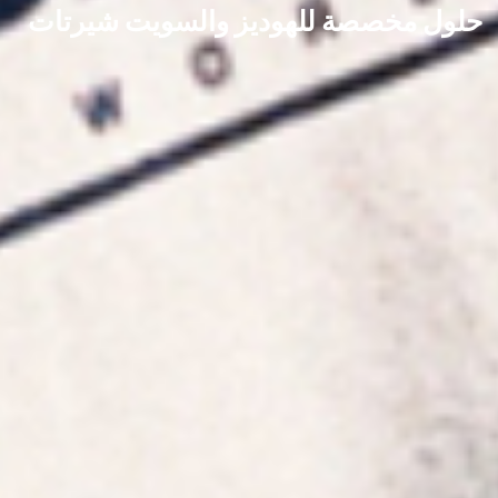
حلول مخصصة للهوديز والسويت شيرتات