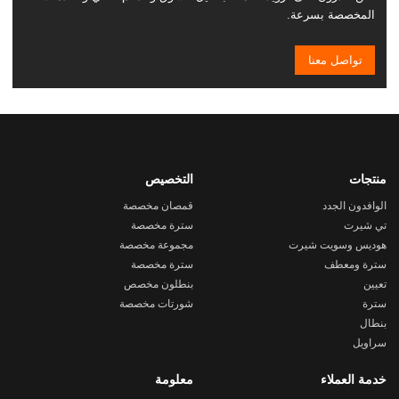
المخصصة بسرعة.
تواصل معنا
منتجات
التخصيص
الوافدون الجدد
قمصان مخصصة
تي شيرت
سترة مخصصة
هوديس وسويت شيرت
مجموعة مخصصة
سترة ومعطف
سترة مخصصة
تعيين
بنطلون مخصص
سترة
شورتات مخصصة
بنطال
سراويل
خدمة العملاء
معلومة