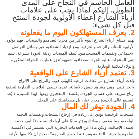
العامل الحاسم في النجاح على المدى
الطويل. إليكم لماذا يجب على علامات
أزياء الشارع إعطاء الأولوية لجودة المنتج
قبل كل شيء:
2. يعرف المستهلكون اليوم ما يفعلونه
يهتم عشاق أزياء الشارع اليوم بأكثر من مجرد التصاميم والصيحات، فهم يولون
الأولوية للمتانة والراحة والحرفية. ومع ازدياد الشفافية عبر وسائل التواصل
الاجتماعي وتقييمات المستخدمين، تُنتقد المنتجات رديئة الجودة بسرعة، بينما
تبني المنتجات عالية الجودة مصداقية شفهية تُعزز عمليات الشراء المتكررة
والولاء للعلامة التجارية.
3. تعتمد أزياء الشارع على الواقعية
وُلدت أزياء الشارع من ثقافات فرعية كالهيب هوب والتزلج على الألواح
والجرافيتي، وهي مشاهد تنبض بالأصالة. عندما تسعى العلامات التجارية لتحقيق
أرباح سريعة على حساب الجودة، يكتشف المعجبون زيفها. لهذا السبب، لا يُعد
التصنيع عالي الجودة مجرد خيار، بل مصداقيتك على المحك.
4. الجودة توفر لك المال
المنتجات الرخيصة تؤدي إلى زيادة في إرجاع المنتجات وتقييمات النجمة
الواحدة، مما يُضعف مبيعاتك ويؤثر سلبًا على أرباحك بسبب تكاليف خدمة
العملاء الإضافية. ولكن ماذا عن العلامات التجارية التي تستثمر في الأقمشة
الفاخرة والحرفية الدقيقة ومراقبة الجودة الصارمة؟ صحيح أن تكاليفها الأولية