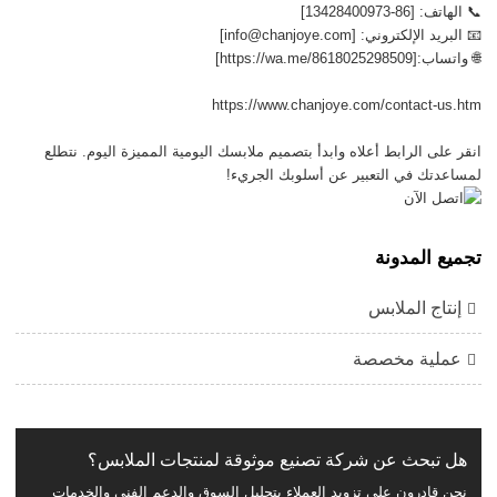
📞 الهاتف: [86-13428400973]
📧 البريد الإلكتروني: [info@chanjoye.com]
🌐 واتساب:[https://wa.me/8618025298509]
https://www.chanjoye.com/contact-us.htm
انقر على الرابط أعلاه وابدأ بتصميم ملابسك اليومية المميزة اليوم. نتطلع
لمساعدتك في التعبير عن أسلوبك الجريء!
تجميع المدونة
إنتاج الملابس
عملية مخصصة
هل تبحث عن شركة تصنيع موثوقة لمنتجات الملابس؟
نحن قادرون على تزويد العملاء بتحليل السوق والدعم الفني والخدمات