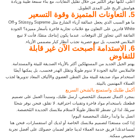
أعلى، لكنها توفر الكثير من خلال تقليل النفايات، مع بناء سمعة طيبة وزيادة
هوامش الربح على المدى الطويل.
5. التعاونات المتميزة وقوة التسعير
ما هو السبب الذي يجعل عمالقة أزياء الشارع مثل Supreme وStüssy وOff-
White قادرين على التعاون مع علامات تجارية فاخرة بأسعار مميزة؟ الجودة
الفائقة التي تتجاوز كل التوقعات. عندما يكون إنتاجك متقنًا، فأنت لا تبيع
الملابس فحسب، بل تبيع حصرية تجذب أنظار كبار مصممي الأزياء.
6. الاستدامة أصبحت الآن غير قابلة
للتفاوض
يهتم الجيل الجديد من المستهلكين أكثر بالأزياء الصديقة للبيئة والمستدامة.
فالملابس عالية الجودة لا تدوم طويلًا وتقلل الهدر فحسب، بل يمكنها أيضًا
استخدام مواد صديقة للبيئة مثل القطن العضوي والألياف المعاد تدويرها لجذب
العملاء المهتمين بالبيئة.
أكمل طلبك واستمتع بالشحن السريع
بمجرد اكتمال تصميمك المُخصص، أرسل طلبك، وسنبدأ العمل على تصميم
قطعتك باستخدام مواد فاخرة وتقنيات احترافية. لا تقلق، فنحن نوفر شحنًا
سريعًا، لذا لن تضطر للانتظار طويلًا لاستلام ملابسك الجديدة المُخصصة.
اتصل بنا وابدأ رحلتك المخصصة اليوم!
إذا كنت مستعدًا لتصميم ملابسك الخاصة أو لديك أي استفسارات، فنحن هنا
لمساعدتك! فريق خدمة العملاء لدينا جاهز لضمان حصولك على أفضل تجربة
تخصيص ممكنة.