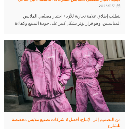
2025/11/7
يتطلب إطلاق علامة تجارية للأزياء اختيار مصنّعي الملابس
المناسبين، وهو قرار يؤثر بشكل كبير على جودة المنتج وكفاءة
سلسلة التوريد وسمعة العلامة التجارية. يوضح هذا الدليل
الخطوات الأساسية للعثور على المصنّعين وتقييمهم والتعاون
معهم، لضمان نجاح تنفيذ المنتج من الفكرة إلى العميل. تشمل
الخطوات الرئيسية تحديد احتياجات العلامة التجارية بوضوح، مثل
رؤية المنتج والسوق المستهدف والميزانية وحجم الإنتاج، والاختيار
بين القص والتصنيع والتشطيب (CM).
من التصميم إلى الإنتاج: أفضل 8 شركات تصنيع ملابس مخصصة
للشارع