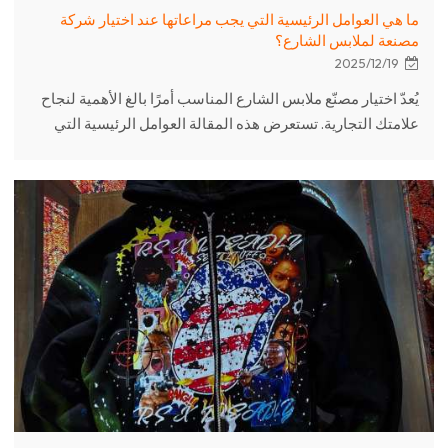
ما هي العوامل الرئيسية التي يجب مراعاتها عند اختيار شركة
مصنعة لملابس الشارع؟
2025/12/19
يُعدّ اختيار مصنّع ملابس الشارع المناسب أمرًا بالغ الأهمية لنجاح
علامتك التجارية. تستعرض هذه المقالة العوامل الرئيسية التي
يجب مراعاتها، بما في ذلك الجودة، وإمكانية التخصيص، والطاقة
الإنتاجية، وشفافية الأسعار، والاستدامة، والتواصل. بصفتنا مصنّعًا
متمرسًا للملابس المخصصة، فإننا ندرك تمامًا كيفية مساعدة
العلامات التجارية على تحقيق أهدافها الإنتاجية مع تقديم منتجات
ملابس شارع عالية الجودة.