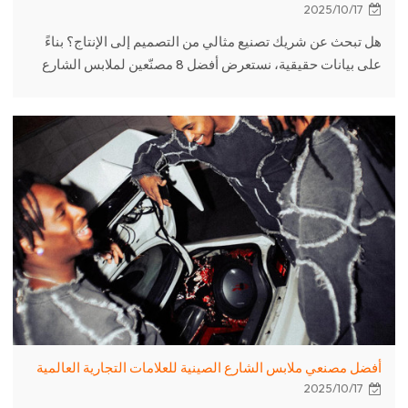
2025/10/17
هل تبحث عن شريك تصنيع مثالي من التصميم إلى الإنتاج؟ بناءً
على بيانات حقيقية، نستعرض أفضل 8 مصنّعين لملابس الشارع
المخصصة، مثل Chanjoye وThe Evans Group وApparelu.
قارن الحد الأدنى لكمية الطلب، والإيجابيات والسلبيات، واعثر
على شريكك المثالي.
أفضل مصنعي ملابس الشارع الصينية للعلامات التجارية العالمية
2025/10/17