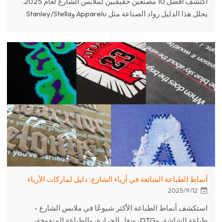
اكتشف أفضل 10 مصنعين حقيقيين لملابس الشارع لعام 2025.
يحلل هذا الدليل رواد الصناعة مثل Apparelu وStanley/Stella
ومجموعة Ruyi، بالإضافة إلى Chanjoye، لمساعدة العلامات
التجارية في العثور على الشريك المثالي للإنتاج المقصوص
والخياط أو المستدام أو واسع النطاق.
أنماط الطباعة الشائعة في أزياء الشارع: دليل لماركات الأزياء
2025/9/12
استكشف أنماط الطباعة الأكثر شيوعًا في ملابس الشارع -
طباعة الشاشة، وDTG، ونقل الحرارة، والطباعة المنفوخة،