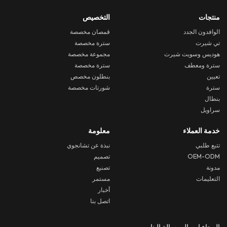
منتجات
التخصيص
الوافدون الجدد
قمصان مخصصة
تي شيرت
سترة مخصصة
هوديس وسويت شيرت
مجموعة مخصصة
سترة ومعطف
سترة مخصصة
تعيين
بنطلون مخصص
سترة
شورتات مخصصة
بنطال
سراويل
خدمة العملاء
معلومة
تتبع طلبي
نبذة عن تشانجوي
OEM-ODM
تصميم
مدونة
تصنيع
التعليمات
مستمر
أخبار
اتصل بنا