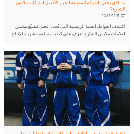
ما الذي يجعل الشركة المصنعة الخيار الأفضل لماركات ملابس
الشارع؟
2025/12/5
اكتشف العوامل الستة الرئيسية التي تُحدد أفضل مُصنّع ملابس
لعلامات ملابس الشارع. تعرّف على كيفية مساهمة شريك الإنتاج
المُناسب في تعزيز التصميم والجودة وقابلية التوسع من خلال
بيانات حقيقية من القطاع. ————best-manufacturer-for-
streetwear-clothing-brands
كيفية اختيار مصنعي الملابس للشركات الناشئة: دليل شامل