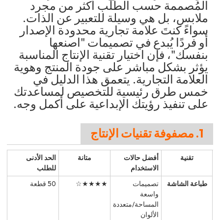
المُصممة حسب الطلب أكثر من مجرد
ملابس، بل هي وسيلة للتعبير عن الذات.
سواءً كنتَ علامة تجارية محدودة الإصدار
أو فردًا يُبدع في تصميمات "اصنعها
بنفسك"، فإن اختيار تقنية الإنتاج المناسبة
يؤثر بشكل مباشر على جودة المنتج وهوية
العلامة التجارية. يتعمق هذا الدليل في
خمس طرق رئيسية للتخصيص لمساعدتك
على تنفيذ رؤيتك الإبداعية على أكمل وجه.
1. مصفوفة تقنيات الإنتاج
تقنية
أفضل حالات
متانة
الحد الأدنى
الاستخدام
للطلب
طباعة الشاشة
تصميمات
★★★★☆
50 قطعة
واسعة
المساحة/متعددة
الألوان