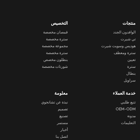
منتجات
التخصيص
الوافدون الجدد
قمصان مخصصة
تي شيرت
سترة مخصصة
هوديس وسويت شيرت
مجموعة مخصصة
سترة ومعطف
سترة مخصصة
تعيين
بنطلون مخصص
سترة
شورتات مخصصة
بنطال
سراويل
خدمة العملاء
معلومة
تتبع طلبي
نبذة عن تشانجوي
OEM-ODM
تصميم
مدونة
تصنيع
التعليمات
مستمر
أخبار
اتصل بنا