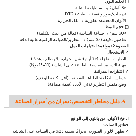
▢ تعقيد اللون
• ≤3 ألوان ثابتة → طباعة الشاشة
• تدرجات/صور واقعية → طباعة DTG
• الألوان المعدنية/الفلورية → نقل الحرارة
▢ حجم النمط
• >30 سم² → طباعة الشاشة (فعالة من حيث التكلفة)
• تفاصيل دقيقة (<5 سم) → التطريز/الطباعة الرقمية عالية الدقة
الخطوة 2: مواءمة احتياجات العمل
✓ الاستعجال
• الطلبات العاجلة (<7 أيام): نقل الحرارة (لا يتطلب إعدادًا)
• مهلة التسليم القياسية: الطباعة على الشاشة (10-15 يومًا)
✓ اعتبارات الميزانية
• حساس للتكلفة: الطباعة القطيعية (أقل تكلفة للوحدة)
• وضع متميز: التطريز ثلاثي الأبعاد (قيمة مضافة)
4. دليل مخاطر التخصيص: سران من أسرار الصناعة
1. فخ الألوان: من بانتون إلى الواقع
حقائق الصناعة:
✓ تظهر الألوان الفلورية انحرافًا بنسبة 23% في الطباعة على الشاشة