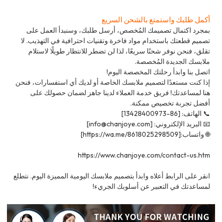
أكمل طلبك واستمتع بالشحن السريع
بمجرد اكتمال تصميمك المُخصص، أرسل طلبك، وسنبدأ العمل على
تصميم قطعتك باستخدام مواد فاخرة وتقنيات احترافية في التهذيب. لا
تقلق، فنحن نوفر شحنًا سريعًا، لذا لن تضطر للانتظار طويلًا لاستلام
ملابسك الجديدة المُخصصة.
اتصل بنا وابدأ رحلتك المخصصة اليوم!
إذا كنت مستعدًا لتصميم ملابسك الخاصة أو لديك أي استفسارات، فنحن
هنا لمساعدتك! فريق خدمة العملاء لدينا جاهز لضمان حصولك على
أفضل تجربة تخصيص ممكنة.
📞 الهاتف: [86-13428400973]
📧 البريد الإلكتروني: [info@chanjoye.com]
🌐 واتساب:[https://wa.me/8618025298509]
https://www.chanjoye.com/contact-us.htm
انقر على الرابط أعلاه وابدأ بتصميم ملابسك اليومية المميزة اليوم. نتطلع
لمساعدتك في التعبير عن أسلوبك الجريء!