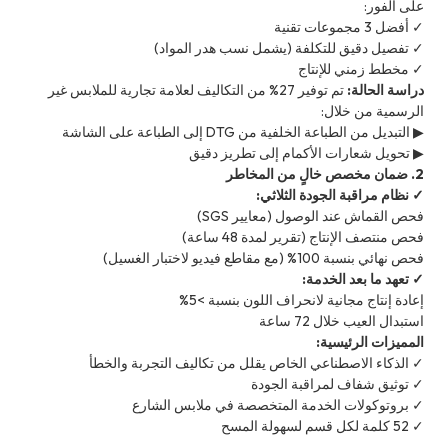
على الفور:
✓ أفضل 3 مجموعات تقنية
✓ تفصيل دقيق للتكلفة (يشمل نسب هدر المواد)
✓ مخطط زمني للإنتاج
دراسة الحالة:
تم توفير 27% من التكاليف لعلامة تجارية للملابس غير
الرسمية من خلال:
▶ التبديل من الطباعة الخلفية من DTG إلى الطباعة على الشاشة
▶ تحويل شعارات الأكمام إلى تطريز دقيق
2. ضمان مخصص خالٍ من المخاطر
✓ نظام مراقبة الجودة الثلاثي:
فحص القماش عند الوصول (معايير SGS)
فحص منتصف الإنتاج (تقرير لمدة 48 ساعة)
فحص نهائي بنسبة 100% (مع مقاطع فيديو لاختبار الغسيل)
✓ تعهد ما بعد الخدمة:
إعادة إنتاج مجانية لانحراف اللون بنسبة >5%
استبدال العيب خلال 72 ساعة
المميزات الرئيسية:
✓ الذكاء الاصطناعي الخاص يقلل من تكاليف التجربة والخطأ
✓ توثيق شفاف لمراقبة الجودة
✓ بروتوكولات الخدمة المتخصصة في ملابس الشارع
✓ 52 كلمة لكل قسم لسهولة المسح