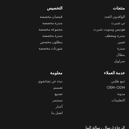
منتجات
التخصيص
الوافدون الجدد
قمصان مخصصة
تي شيرت
سترة مخصصة
هوديس وسويت شيرت
مجموعة مخصصة
سترة ومعطف
سترة مخصصة
تعيين
بنطلون مخصص
سترة
شورتات مخصصة
بنطال
سراويل
خدمة العملاء
معلومة
تتبع طلبي
نبذة عن تشانجوي
OEM-ODM
تصميم
مدونة
تصنيع
التعليمات
مستمر
أخبار
اتصل بنا
الرجاء ارسال رسالة إلينا