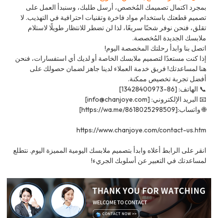
بمجرد اكتمال تصميمك المُخصص، أرسل طلبك، وسنبدأ العمل على
تصميم قطعتك باستخدام مواد فاخرة وتقنيات احترافية في التهذيب. لا
تقلق، فنحن نوفر شحنًا سريعًا، لذا لن تضطر للانتظار طويلًا لاستلام
ملابسك الجديدة المُخصصة.
اتصل بنا وابدأ رحلتك المخصصة اليوم!
إذا كنت مستعدًا لتصميم ملابسك الخاصة أو لديك أي استفسارات، فنحن
هنا لمساعدتك! فريق خدمة العملاء لدينا جاهز لضمان حصولك على
أفضل تجربة تخصيص ممكنة.
📞 الهاتف: [86-13428400973]
📧 البريد الإلكتروني: [info@chanjoye.com]
🌐 واتساب:[https://wa.me/8618025298509]
https://www.chanjoye.com/contact-us.htm
انقر على الرابط أعلاه وابدأ بتصميم ملابسك اليومية المميزة اليوم. نتطلع
لمساعدتك في التعبير عن أسلوبك الجريء!