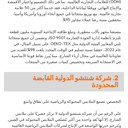
(ODM) للعلامات التجارية العالمية، بما في ذلك التصميم واختيار الأقمشة
والإنتاج النهائي. ووفقًا لبياناتنا الداخلية، فقد خدمنا أكثر من 50 علامة
تجارية عالمية، مع توزيع منتجاتنا في جميع أنحاء أوروبا وأمريكا وآسيا،
محققين نسبة رضا عملاء تتجاوز 95%.
مصنعنا مجهز بآلات متطورة، وتبلغ طاقته الإنتاجية السنوية مليون قطعة.
نلتزم بأنظمة إدارة الجودة الصارمة ISO 9001، ونضمن أن جميع منتجاتنا
تلبي المعايير البيئية الدولية مثل OEKO-TEX. على سبيل المثال، في
عام 2022، حققنا نسبة تسليم في الوقت المحدد بلغت 98% للعديد من
تعاوناتنا العالمية في مجال أزياء الشارع، مما يُبرز نقاط قوتنا الأساسية
في الاستجابة السريعة وتخصيص كميات صغيرة من المنتجات.
2. شركة شنتشو الدولية القابضة
المحدودة
التخصص: تصنيع الملابس المحبوكة والرياضية على نطاق واسع
على الرغم من أن شركة شنتشو الدولية لا تركز حصريًا على ملابس
الشارع، إلا أنها تُعد واحدة من أكبر مُصنّعي الملابس المحبوكة في الصين.
وتُترجم خبرتها الواسعة في الإنتاج لشركات الملابس الرياضية العالمية