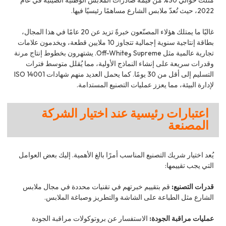
مثّلت حوالي 30% من قيمة صادرات الملابس الوطنية الصينية في عام
2022، حيث تُعدّ ملابس الشارع مساهمًا رئيسيًا فيها.
غالبًا ما يمتلك هؤلاء المصنّعون خبرةً تزيد عن 20 عامًا في هذا المجال،
بطاقة إنتاجية سنوية إجمالية تتجاوز 10 ملايين قطعة، ويخدمون علامات
تجارية عالمية مثل Supreme وOff-White. يشتهرون بخطوط إنتاج مرنة
وقدرات سريعة على إنشاء النماذج الأولية، مما يُقلل متوسط فترات
التسليم إلى أقل من 30 يومًا. كما يحمل العديد منهم شهادات ISO 14001
لإدارة البيئة، مما يعزز عمليات التصنيع المستدامة.
اعتبارات رئيسية عند اختيار الشركة
المصنعة
يُعد اختيار شريك التصنيع المناسب أمرًا بالغ الأهمية. إليك بعض العوامل
التي يجب تقييمها:
قدرات التصنيع:
قم بتقييم خبرتهم في تقنيات محددة في مجال ملابس
الشارع مثل الطباعة على الشاشة والتطريز وصباغة الملابس.
عمليات مراقبة الجودة:
الاستفسار عن بروتوكولات مراقبة الجودة