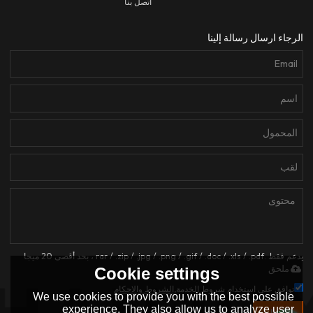
اتصل بنا
الرجاء ارسال رسالة إلينا
يدعم فقط .rar / .zip / .jpg / .png / .gif / .doc / .xls / .pdf ، بحد أقصى 20 ميجا
ملحق
Cookie settings
توافق على استخدام شروط الخدمة,
الشروط والاحكام
We use cookies to provide you with the best possible
experience. They also allow us to analyze user
إرسال