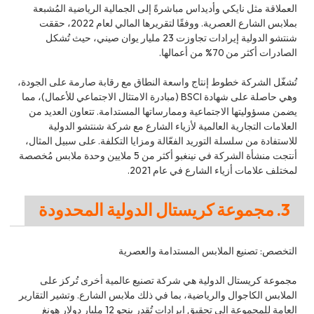
العملاقة مثل نايكي وأديداس مباشرةً إلى الجمالية الرياضية المُشبعة
بملابس الشارع العصرية. ووفقًا لتقريرها المالي لعام 2022، حققت
شنتشو الدولية إيرادات تجاوزت 23 مليار يوان صيني، حيث تُشكل
الصادرات أكثر من 70% من أعمالها.
تُشغّل الشركة خطوط إنتاج واسعة النطاق مع رقابة صارمة على الجودة،
وهي حاصلة على شهادة BSCI (مبادرة الامتثال الاجتماعي للأعمال)، مما
يضمن مسؤوليتها الاجتماعية وممارساتها المستدامة. تتعاون العديد من
العلامات التجارية العالمية لأزياء الشارع مع شركة شنتشو الدولية
للاستفادة من سلسلة التوريد الفعّالة ومزايا التكلفة. على سبيل المثال،
أنتجت منشأة الشركة في نينغبو أكثر من 5 ملايين وحدة ملابس مُخصصة
لمختلف علامات أزياء الشارع في عام 2021.
3. مجموعة كريستال الدولية المحدودة
التخصص: تصنيع الملابس المستدامة والعصرية
مجموعة كريستال الدولية هي شركة تصنيع عالمية أخرى تُركز على
الملابس الكاجوال والرياضية، بما في ذلك ملابس الشارع. وتشير التقارير
العامة للمجموعة إلى تحقيق إيرادات تُقدر بنحو 12 مليار دولار هونغ