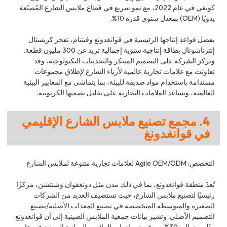
كونغي في عام 2022، مع نمو سريع في قطاع ملابس الشارع المُصنّعة
يدويًا (OEM) بمعدل سنوي قدره 10%.
بفضل قواعد إنتاجها الرئيسية في قوانغدونغ وفيتنام، تفخر كريستال
إنترناشونال بطاقة إنتاجية سنوية إجمالية تزيد عن 300 مليون قطعة.
وتركز الشركة على التصميم المبتكر والتحديثات التكنولوجية، وقد
تعاونت مع علامات تجارية عالمية لأزياء الشارع لإطلاق مجموعات
مستدامة باستخدام مواد صديقة للبيئة، بما يتماشى مع المعايير البيئية
العالمية، ويساعد العلامات التجارية على تقليل بصمتها الكربونية.
4. مجمع تصنيع ملابس الشارع الإقليمي
في قوانغدونغ
التخصص: Agile OEM/ODM لعلامات تجارية متنوعة لملابس الشارع
تُعدّ منطقة قوانغدونغ، بما في ذلك مدن مثل دونغقوان وشنتشن، مركزًا
رئيسيًا لتصنيع ملابس الشارع، حيث تستضيف العديد من الشركات
الصغيرة والمتوسطة المتخصصة في تصنيع المعدات الأصلية/تصنيع
التصميم الأصلي. وتشير بيانات جمعية الملابس الصينية إلى أن قوانغدونغ