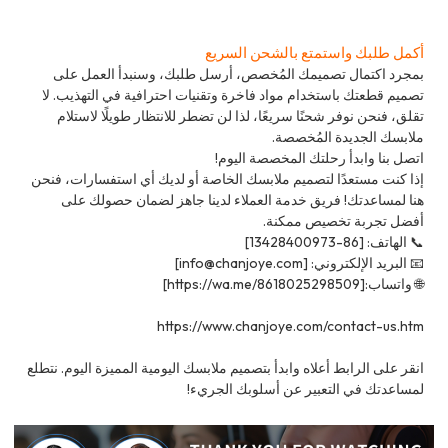
أكمل طلبك واستمتع بالشحن السريع
بمجرد اكتمال تصميمك المُخصص، أرسل طلبك، وسنبدأ العمل على
تصميم قطعتك باستخدام مواد فاخرة وتقنيات احترافية في التهذيب. لا
تقلق، فنحن نوفر شحنًا سريعًا، لذا لن تضطر للانتظار طويلًا لاستلام
ملابسك الجديدة المُخصصة.
اتصل بنا وابدأ رحلتك المخصصة اليوم!
إذا كنت مستعدًا لتصميم ملابسك الخاصة أو لديك أي استفسارات، فنحن
هنا لمساعدتك! فريق خدمة العملاء لدينا جاهز لضمان حصولك على
أفضل تجربة تخصيص ممكنة.
📞 الهاتف: [86-13428400973]
📧 البريد الإلكتروني: [info@chanjoye.com]
🌐 واتساب:[https://wa.me/8618025298509]
https://www.chanjoye.com/contact-us.htm
انقر على الرابط أعلاه وابدأ بتصميم ملابسك اليومية المميزة اليوم. نتطلع
لمساعدتك في التعبير عن أسلوبك الجريء!