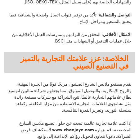
والشهادات الخاصة بهم (على سبيل المثال، ISO، OEKO-TEX).
التواصل والشفافية:
تأكد من توفير قنوات اتصال واضحة والشفافية فيما
يتعلق بالتسعير ومراحل الإنتاج.
الامتثال الأخلاقي:
التحقق من التزامهم بممارسات العمل الأخلاقية من
خلال عمليات التدقيق أو الشهادات مثل BSCI.
الخلاصة: عزز علامتك التجارية بالتميز
في التصنيع الصيني
يقدم مصنعو ملابس الشارع الصينيون مزيجًا قويًا من الخبرة المهنية،
والروح الابتكارية، والتوصيل الموثوق، مما يجعلهم شركاء مثاليين لتوسيع
نطاق علاماتهم التجارية عالميًا. تتيح الشراكة مع شركات مصنعة رائدة
مثل تشانجوي للعلامات التجارية الاستفادة من مزايا التكلفة، وكفاءة
سلسلة التوريد، وتعزيز القدرة التنافسية.
إذا كنت علامة تجارية عالمية تبحث عن حلول تصنيع ملابس الشارع
المخصصة، قم بزيارة
www.chanjoye.com
لاستكشاف فرص
الشراكة. دعونا نتعاون لتحويل رؤاكم الإبداعية إلى واقع.