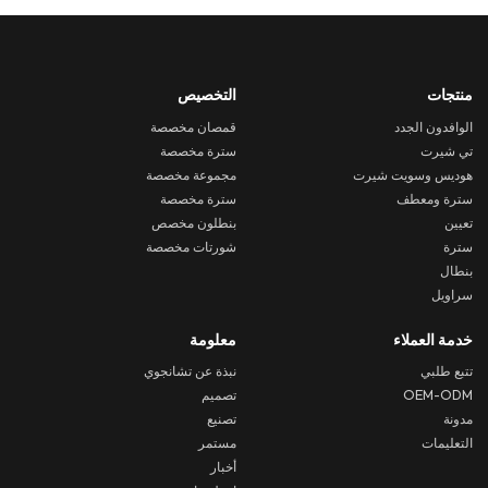
منتجات
التخصيص
الوافدون الجدد
قمصان مخصصة
تي شيرت
سترة مخصصة
هوديس وسويت شيرت
مجموعة مخصصة
سترة ومعطف
سترة مخصصة
تعيين
بنطلون مخصص
سترة
شورتات مخصصة
بنطال
سراويل
خدمة العملاء
معلومة
تتبع طلبي
نبذة عن تشانجوي
OEM-ODM
تصميم
مدونة
تصنيع
التعليمات
مستمر
أخبار