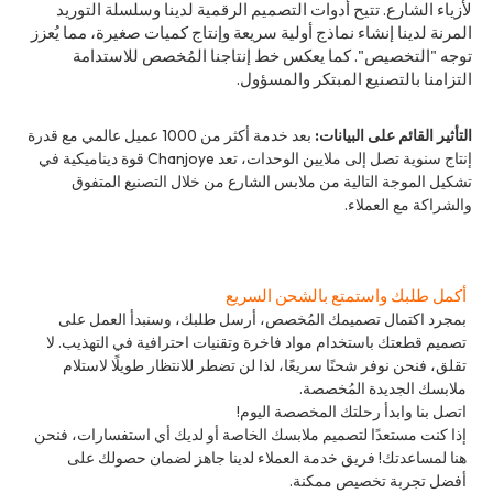
لأزياء الشارع. تتيح أدوات التصميم الرقمية لدينا وسلسلة التوريد
المرنة لدينا إنشاء نماذج أولية سريعة وإنتاج كميات صغيرة، مما يُعزز
توجه "التخصيص". كما يعكس خط إنتاجنا المُخصص للاستدامة
التزامنا بالتصنيع المبتكر والمسؤول.
التأثير القائم على البيانات:
بعد خدمة أكثر من 1000 عميل عالمي مع قدرة
إنتاج سنوية تصل إلى ملايين الوحدات، تعد Chanjoye قوة ديناميكية في
تشكيل الموجة التالية من ملابس الشارع من خلال التصنيع المتفوق
والشراكة مع العملاء.
أكمل طلبك واستمتع بالشحن السريع
بمجرد اكتمال تصميمك المُخصص، أرسل طلبك، وسنبدأ العمل على
تصميم قطعتك باستخدام مواد فاخرة وتقنيات احترافية في التهذيب. لا
تقلق، فنحن نوفر شحنًا سريعًا، لذا لن تضطر للانتظار طويلًا لاستلام
ملابسك الجديدة المُخصصة.
اتصل بنا وابدأ رحلتك المخصصة اليوم!
إذا كنت مستعدًا لتصميم ملابسك الخاصة أو لديك أي استفسارات، فنحن
هنا لمساعدتك! فريق خدمة العملاء لدينا جاهز لضمان حصولك على
أفضل تجربة تخصيص ممكنة.