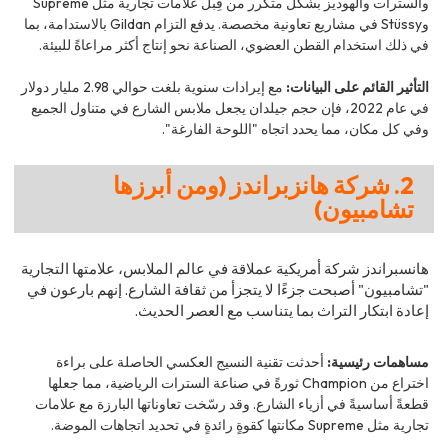
والسترات والهوديز بشكل متكرر من قِبل علامات تجارية مثل Supreme
وStüssy في مشاريع تعاونية مخصصة. يدفع التزام Gildan بالاستدامة، بما
في ذلك استخدام القطن العضوي، الصناعة نحو إنتاج أكثر مراعاةً للبيئة.
التأثير القائم على البيانات:
مع إيرادات سنوية بلغت حوالي 2.98 مليار دولار
في عام 2022، فإن حجم جيلدان يجعل ملابس الشارع في متناول الجميع
وفي كل مكان، مما يحدد اتجاه "اللوحة الفارغة".
2. شركة هانزبراندز (ومن أبرزها
تشامبيون)
هانسبراندز شركة أمريكية عملاقة في عالم الملابس، علامتها التجارية
"تشامبيون" أصبحت جزءًا لا يتجزأ من ثقافة الشارع. إنهم بارعون في
إعادة ابتكار التراث بما يتناسب مع العصر الحديث.
مساهمات رئيسية:
أحدثت تقنية النسيج العكسي الحاصلة على براءة
اختراع من Champion ثورةً في صناعة السترات الرياضية، مما جعلها
قطعةً أساسيةً في أزياء الشارع. وقد رسّخت تعاوناتها البارزة مع علامات
تجارية مثل Supreme مكانتها كقوةٍ رائدةٍ في تحديد اتجاهات الموضة.