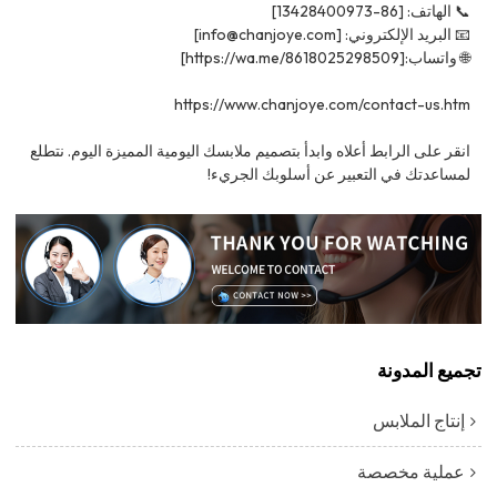
📞 الهاتف: [86-13428400973]
📧 البريد الإلكتروني: [info@chanjoye.com]
🌐 واتساب:[https://wa.me/8618025298509]
https://www.chanjoye.com/contact-us.htm
انقر على الرابط أعلاه وابدأ بتصميم ملابسك اليومية المميزة اليوم. نتطلع
لمساعدتك في التعبير عن أسلوبك الجريء!
تجميع المدونة
إنتاج الملابس
عملية مخصصة