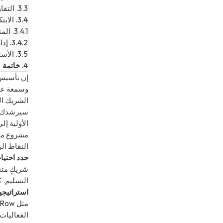
3.3.
التفا
3.4.
الابت
3.4.1.
المن
3.4.2.
إدا
3.5.
الأسئ
4.
خاتمة
إن تأسيس ع
وسمعة علا
الشريك ال
سيرشدك هذ
الأولية إل
مشروع ملا
النقاط ال
حدد احتياجا
التسليم. كم
استراتيجيا
الفعاليات 