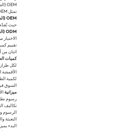
OEM (الشركة المصنعة للمعدات الأصلية) وODM (الشركة المصنعة للتصميم الأصلي)
تمثل OEM وODM علاقتي تصنيع شائعتين أخريين غالبًا ما تندرجان تحت مظلة FPP:
OEM (الشركة المصنعة للمعدات الأصلية):
حيث تُقدّم
ODM (الشركة المصنعة للتصميم الأصلي):
الاختيار م
تقييم كميات الط
اثنان من أك
كميات الطلب 
لكل طراز ل
الأقمشة ال
لكمية الطل
السوق قبل 
ميزانية
الأ
رسوم تطوي
تكاليف ا
الرسوم وا
التعبئة وا
البدء بميز