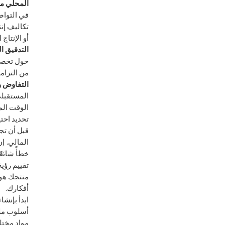
المحلي مق
في التواص
تكاليف إنت
أو الإنتاج 
التدقيق ا
من التزامه
التفاوض و
المستقبلي
الوقت الم
تحديد احت
قبل أن تج
المالي. إن
خطأً شائع
تقييم رؤي
منتجك هو ج
أفكارك.
ابدأ بإنشا
أسلوب ملا
مواد مختلف