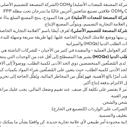
في هذا النموذج، ينتج المصنع السلع بناءً 
 العلامة التجارية التصميم، ويتولّى المصنع الإنتاج.
تُعرف أيضًا باسم "العلامة التجارية الخاصة"
ن بينها ووضع علامتك التجارية الخاصة عليها. إنها طريقة سريعة وسهلة للبدء
لب الدنيا (MOQs) والميزانية
ثر العوامل العملية - والمقيدة في كثير من الأحيان - للشركات الناشئة هي كميات الطلب ال
الدنيا (MOQs)
دى المُصنِّعين المتخصصين ذوي الحد الأدنى لكمية الطلب، ووصولاً إلى آلاف ا
حد الأدنى لكمية الطلب، حيث يتعين على المُصنِّعين شراء المواد بكميات كبيرة
ب أمرًا بالغ الأهمية. فهو يُقلِّل من المخاطر المالية، ويُقلِّل الحاجة إلى ت
الالتزام بدفعة إنتاج أكبر.
مر لا يقتصر على تكلفة كل صنف. عند تقييم وضعك المالي، يجب عليك مراعا
ر العينة.
لشحن والشحن.
لضرائب على الواردات (للتصنيع في الخارج).
لتغليف والتسمية.
انية محدودة أمر طبيعي لأي علامة تجارية جديدة. كن واقعيًا بشأن ما يمكنك 