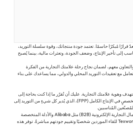
ّ قرارًا مُبكرًا حاسمًا. تعتمد جودة منتجاتك، وقوة سلسلة التوريد،
ب إلى تأخير الإنتاج، وضعف الجودة، وتعثرات مالية، بينما يُصبح
لتعاون معهم، لضمان نجاح رحلة علامتك التجارية من الفكرة
لتعامل مع تعقيدات التوريد المحلي والدولي، مما يساعدك على بناء
ف وهوية علامتك التجارية. عليك أن تُقرّر ما إذا كنت بحاجة إلى
شريكٍ متخصصٍ في القطع والتصنيع والتشذيب (CMT)، حيث تُورّد المواد، أو شريكٍ متخصصٍ في الإنتاج الكامل (FPP)، الذي يُدير كل شيءٍ من التوريد إلى
لمُصنّعين المُناسبين.
لا تقتصر بحثك على قناة واحدة. استفد من أسواق الأعمال التجارية الإلكترونية (B2B) مثل Alibaba والأدلة المتخصصة
مثل Maker's Row. احضر معارض تجارية متخصصة مثل SOURCING at MAGIC وTexworld للقاء الموردين شخصيًا وتقييم جودتهم مباشرةً. توفر هذه