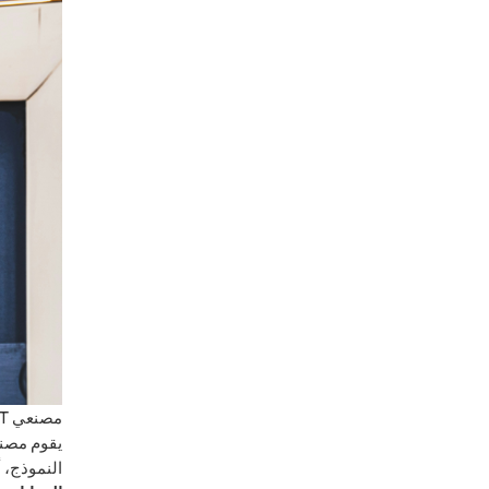
مصنعي CMT (القطع، التصنيع، التشذيب)
النموذج، 