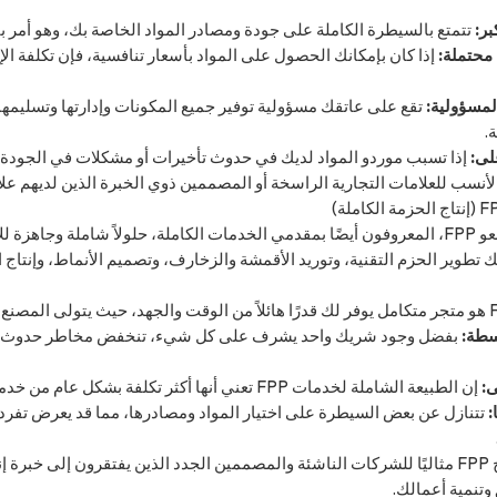
ر:
تتمتع بالسيطرة الكاملة على جودة ومصادر المواد الخاصة بك، وهو أمر بال
 محتملة:
إذا كان بإمكانك الحصول على المواد بأسعار تنافسية، فإن تكلفة الإنتاج فقط لـ CMT يمكن أن تكون أقل م
لمسؤولية:
تقع على عاتقك مسؤولية توفير جميع المكونات وإدارتها وتسليمها 
ة.
لى:
إذا تسبب موردو المواد لديك في حدوث تأخيرات أو مشكلات في الجودة، فق
يقدم مصنعو FPP، المعروفون أيضًا بمقدمي الخدمات الكاملة، حلولاً شاملة وجاه
 تطوير الحزم التقنية، وتوريد الأقمشة والزخارف، وتصميم الأنماط، وإنتاج ا
سطة:
بفضل وجود شريك واحد يشرف على كل شيء، تنخفض مخاطر حدوث أخطاء ف
ى:
إن الطبيعة الشاملة لخدمات FPP تعني أنها أكثر تكلفة بشكل عام من خدمات CMT.
:
تتنازل عن بعض السيطرة على اختيار المواد ومصادرها، مما قد يعرض تفرد 
يُعدّ برنامج FPP مثاليًا للشركات الناشئة والمصممين الجدد الذين يفتقرون إلى
وتنمية أعمالك.