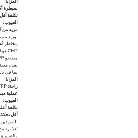
المزايا:
سيطرة أكب
تكلفة أقل
العيوب:
مزيد من ا
توريد متين
مخاطر أع
CMT هو الأنسب للعلامات التجارية الراسخة أو المصممين ذوي الخبرة الذين لديهم علاقات موثوقة مع الموردين ويريدون إدارة موادهم عن كثب.
مصنعو FPP (إنتاج الحزمة الكاملة)
بما في ذلك
المزايا:
راحة:
FPP هو متجر متكامل يوفر لك قدرًا هائلاً من الوقت والجهد، حيث يتولى المصنع إدارة سلسلة التوريد المعقدة بأكملها.
عملية مب
العيوب:
تكلفة أعل
أقل تحكمًا
الموردين.
والتسويق 