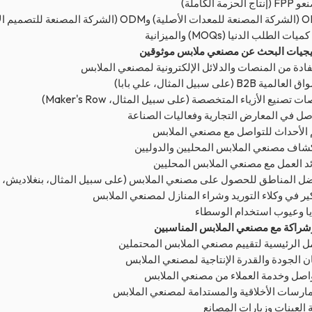
اج الحزمة الكاملة)
(الشركة المصنعة للتصميم الأصلي)
ات الطلب الدنيا (MOQs) والميزانية
يجيات البحث عن مصنعي ملابس موثوقين
فادة من المنصات والدلائل الإلكترونية لمصنعي الملابس
لمية B2B (على سبيل المثال، علي بابا)
ت تصنيع الأزياء المتخصصة (على سبيل المثال، Maker's Row)
صل في المعارض التجارية وفعاليات الصناعة
 الأحداث للتواصل مع مصنعي الملابس
شاف مصنعي الملابس المحليين والدوليين
د العمل مع مصنعي الملابس المحليين
ل المناطق للحصول على مصنعي الملابس (على سبيل المثال، بنغلاديش، ال
ير في وكلاء التوريد وشراء المنازل لمصنعي الملابس
يا وعيوب استخدام الوسطاء
شراكة مع مصنعي الملابس المناسبين
ل الرئيسية لتقييم مصنعي الملابس المحتملين
 الجودة والقدرة الإنتاجية لمصنعي الملابس
واصل وخدمة العملاء من مصنعي الملابس
ارسات الأخلاقية والمستدامة لمصنعي الملابس
 العينات وزيارات المصانع