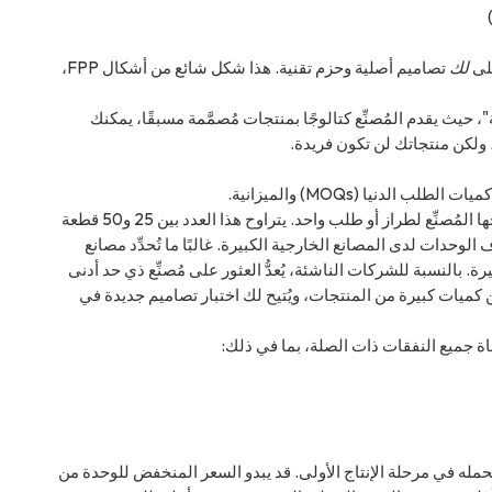
على
لك
تصاميم أصلية وحزم تقنية. هذا شكل شائع من أشكال FPP،
، حيث يقدم المُصنِّع كتالوجًا بمنتجات مُصمَّمة مسبقًا، يمكنك
، ولكن منتجاتك لن تكون فريدة.
دنيا (MOQs) والميزانية.
يشير هذا المصطلح إلى أقل عدد من الوحدات التي ينتجها المُصنِّع لطراز أو طلب واحد. يتراوح هذا العدد بين 25 و50 قطعة
لوحدات لدى المصانع الخارجية الكبيرة. غالبًا ما تُحدِّد مصانع
. بالنسبة للشركات الناشئة، يُعدُّ العثور على مُصنِّع ذي حد أدنى
خزين كميات كبيرة من المنتجات، ويُتيح لك اختبار تصاميم جديدة في
ة جميع النفقات ذات الصلة، بما في ذلك:
تحمله في مرحلة الإنتاج الأولى. قد يبدو السعر المنخفض للوحدة من