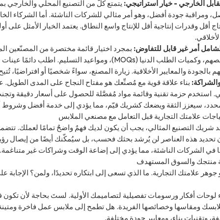
ابل الخارجي - خيار استراتيجي:
يتمتع كلٌّ من التصنيع المحلي والخارجي ب
ل، ومراقبة جودة أفضل، وهو أمر مثالي للشركات الناشئة. أما الشركاء الخا
اج أقل وقدرات إنتاجية أقل للإنتاج واسع النطاق. يعتمد الخيار الأمثل على أول
الأخلاقي.
لشامل أمر غير قابل للتفاوض:
بمجرد اختيار قائمة مختصرة من المصنّعين الم
م بالجودة والمعايير الأخلاقية. زيارة المصنع، سواءً شخصيًا أو افتراضيًا، تُتيح
الشراكة:
بناء علاقة قوية مع مُصنِّعك هو مفتاح النجاح على المدى الطويل. ع
. استخدم حزمة تقنية وقائمة مواد مُفصَّلة للحصول على أسعار دقيقة وتجن
حدد، سيعزز الثقة ويضعك كشريك قيّم، مما يؤدي إلى خدمة أفضل وشروط أك
ياجات علامتك التجارية قبل التعامل مع مصنعي الملابس
د شريك التصنيع المثالي، يجب أن يكون لديك فهمٌ واضحٌ تمامًا لعملك. تتضم
 تحديد هذه العناصر لن يُرشد بحثك فحسب، بل سيُمكّنك أيضًا من إيصال رؤيتك 
ًا في الشركات الناشئة، مما يؤدي إلى إضاعة الوقت وشراكات غير متناغمة.
ة منتجك والسوق المستهدف
وهر علامتك التجارية. ما الذي تسعى إلى ابتكاره تحديدًا، ولمن؟ الإجابة على 
ء لوحات أفكار ورسومات تفصيلية لتصاميمك الأولية. لستَ بحاجة لأن تكون فنا
بسك ومقاسها وخصائصها الفريدة. هل تطمح إلى ملابس عمل فاخرة ومتينة 
ة، وتقنيات بناء، ومعايير جودة مختلفة.