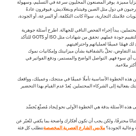
مزايا مميزة. يوفر المصنعون المحليون سرعة في التسليم، وسهولة
رجيون في دول مثل الصين وفيتنام وبنغلاديش، فيوفرون عادةً
ويات علامتك التجارية، سواءً كانت التكلفة، أو السرعة، أو الجودة،
حتملين، يبدأ إجراء الفحص النافي للجهالة. اطرح أسئلة جوهرية
حول تخصصهم، وكميات الطلب الدنيا (MOQs)، ومواعيد التسليم. اطلب دائمًا عينات لتقييم جودة عملهم. تحقق من شهادات مثل ISO أو GOTS للتأكد
 لك فهمًا عميقًا لعملياتهم واحترافيتهم.
ند التفاوض، تحلَّ بالشفافية بشأن ميزانيتك وإمكانيات نموك
ب أي سوء فهم. التواصل الواضح والمستمر، ودفع الفواتير في
ثر ملاءمة.
ن هذه الخطوة الأساسية تأملًا عميقًا في منتجك، وعميلك، وواقعك
بفعالية إلى الشركاء المحتملين. يُعدّ عدم القيام بهذا التحضير
هذه الأسئلة بدقة هي الخطوة الأولى نحو إيجاد مُصنِّع يُجسِّد
نًا محترفًا، ولكن يجب أن تكون أفكارك واضحة بما يكفي لتُعبّر عن
وعالية الجودة؟
ملابس الشارع العصرية المخصصة
تتطلب كل فئة