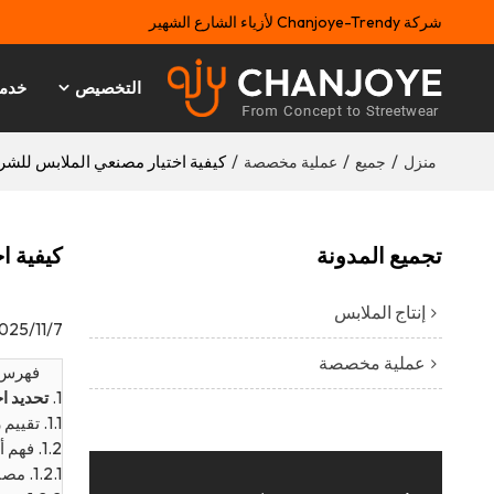
شركة Chanjoye-Trendy لأزياء الشارع الشهير
التخصيص
خدم
/
/
/
كيفية اختيار مصنعي الملابس للشر
منزل
جميع
عملية مخصصة
تجميع المدونة
كيفية ا
إنتاج الملابس
025/11/7
عملية مخصصة
فهرس
1.
تحديد ا
1.1.
تقييم 
1.2.
فهم أ
1.2.1.
مصنعي CMT (القطع،