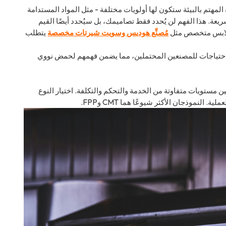
مهتم بالبيئة ستكون لها أولويات مختلفة - مثل المواد المستدامة
يعة. هذا الفهم لن يُحدد فقط تصاميمك، بل سيُحدد أيضًا القيم
 ملابس متخصص مثل
مُصنِّع هوديس وسويت شيرتات مخصصة
يتطلب
الاحتياجات للمصنعين المحتملين، مما يضمن فهمهم لحمض نووي
ن مستويات متفاوتة من الخدمة والتحكم والتكلفة. اختيار النوع
لنموذجان الأكثر شيوعًا هما CMT وFPP.