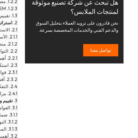
هل تبحث عن شركة تصنيع موثوقة
1.2.2.
مصنعو FPP (إنت
1.2.3.
OEM (الشركة المصنعة للمعدات الأصلية) وODM 
لمنتجات الملابس؟
1.3.
تقييم كمي
2.
استرات
نحن قادرون على تزويد العملاء بتحليل السوق
2.1.
الاست
والدعم الفني والخدمات المخصصة بسرعة.
2.1.1.
الأسواق العا
2.1.2.
منصا
تواصل معنا
2.2.
التوا
2.2.1.
أهم
2.3.
استك
2.3.1.
فوائ
2.3.2.
أفض
2.4.
التفك
2.4.1.
مزا
3.
تقييم و
3.1.
العوام
3.1.1.
ضمان
3.1.2.
الت
3.1.3.
المم
3.2.
أهمية