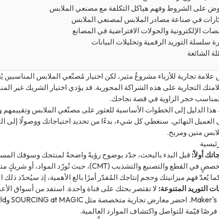
وض على الشروط وفهم هياكل التكلفة مع مصنعي الملابس
كارات في صناعة مصادر الملابس لمصنعي الملابس
صات الإلكترونية والجولات الافتراضية في المصانع
رة سلسلة التوريد الرقمية وتحليلات البيانات
لة الشائعة
لامة تجارية للأزياء مشروعٌ مثير، لكن اختيار مُصنّعي الملابس المناسبين يُعد
متك التجارية على هذه الشراكة المحورية. قد يؤدي اختيار الشريك غير المناس
مناسب حجر الزاوية في قصة نجاحك.
ا الدليل إلى الخطوات الأساسية للعثور على مصنّعي الملابس وتقييمهم وا
ى العميل النهائي. سنغطي كل شيء، بدءًا من تحديد احتياجاتك ووصولًا إلى ا
بس متين ومربح.
رئيسية
تك أولاً:
قبل البدء بالبحث، حدّد بوضوح رؤيةً واضحةً لمنتجك وسوقك المستهد
ا يُعدّ فهم ميزانيتك وحجم إنتاجك المُقدّر أمرًا بالغ الأهمية، إذ سيُحدّد ذلك ا
ت التوريد المتنوعة:
فرصًا قيّمة للتواصل واكتشاف الموارد العالمية.