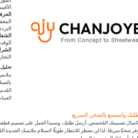
الأقمش
الحرفي
المعقد
التردد
الشفاف
الوقت 
الشراك
التجار
تحليل ا
العينات
لبك واستمتع بالشحن السريع
كتمال تصميمك المُخصص، أرسل طلبك، وسنبدأ العمل على تصميم قطعتك با
ر شحنًا سريعًا، لذا لن تضطر للانتظار طويلًا لاستلام ملابسك الجديدة ا
 وابدأ رحلتك المخصصة اليوم!