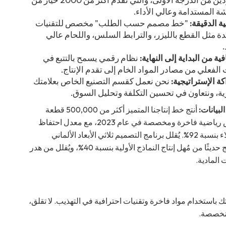
ة المستدامة وعالي الأداء.
ة الدقيقة:
"خط مصمم حسب الطلب" مخصص للتقنيات
ة مثل القطع بالليزر، والترابط السلس، واللحام عالي
.
ية من البداية إلى النهاية:
نظام رقمي يسمح بالتتبع في
الفعلي من مصادر المواد الخام إلى تقدم الإنتاج.
ة الإستراتيجية:
نحن نعمل كقسم التصنيع الخاص بعلامتك
ية، ونتعاون في تحسين التكلفة وتحليل السوق.
لبيانات:
أنتج خط إنتاجنا المتميز أكثر من 500,000 قطعة
ملابس رياضية فاخرة ومخصصة في عام 2023، مع معدل احتفاظ
بالعملاء بنسبة 92%. يُقلل برنامج التصميم ثلاثي الأبعاد الألماني
المُدمج حديثًا من مُهل إنتاج النماذج الأولية بنسبة 40%، ويُقلل من هدر
 المادية.
ستخدام مواد فاخرة وتقنيات احترافية في التهذيب. لا تقلق،
لمُخصصة.