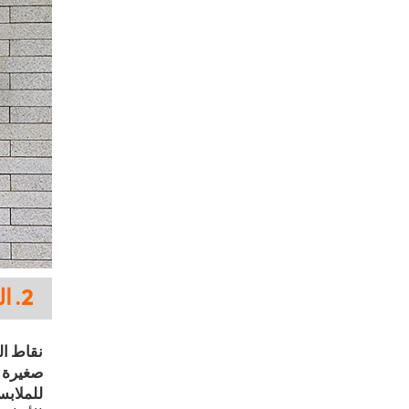
2. التعاون المستقل للأزياء (IFC)
نقاط ال
صغيرة و
للملاب