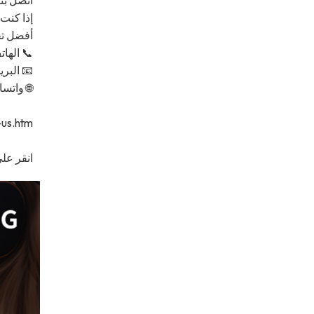
إذا كنت
أفضل تج
📞 الهاتف: [86-973
📧 البريد الإلك
🌐 واتساب:[e/8618025298509
-us.htm
انقر على