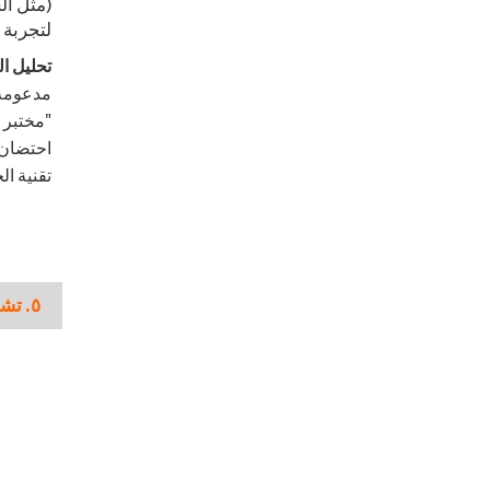
(مثل الح
لتجربة م
تحليل ال
مدعومة 
تقنية ال
٥. تشانجوي (شركتنا): "منارة آسيا للتصميم حسب الطلب"