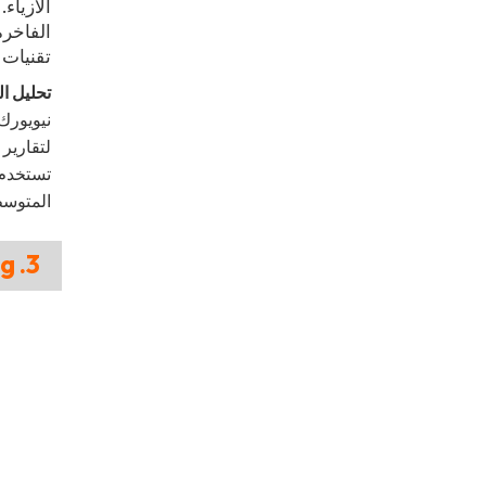
الأزياء
الفاخرة
تقنيات 
تحليل ال
نيويورك
لتقارير 
المتوسط، 
3. West Coast Elite Atelier – MODE Manufacturing