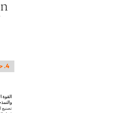
4. حاضنة الابتكار - مانوفاكتور نيويورك (MNY)
القوة ا
والنمذجة
تصنيع ا