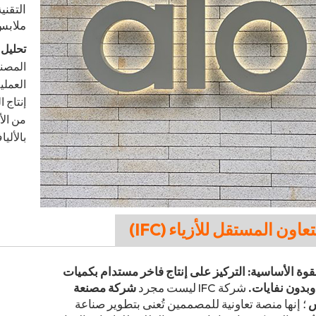
التقني
ملابس
تحليل ا
المصنع
العملي
من الأ
بالألي
قوة الأساسية: التركيز على إنتاج فاخر مستدام بكميات
بدون نفايات.
شركة IFC ليست مجرد
شركة مصنعة
س
؛ إنها منصة تعاونية للمصممين تُعنى بتطوير صناعة