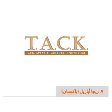
9. زيجا أباريل (باكستان)