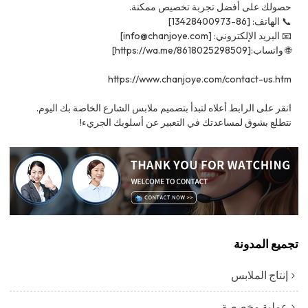
حصولك على أفضل تجربة تخصيص ممكنة.
📞 الهاتف: [86-13428400973]
📧 البريد الإلكتروني: [info@chanjoye.com]
🌐 واتساب:[https://wa.me/8618025298509]
https://www.chanjoye.com/contact-us.htm
انقر على الرابط أعلاه لتبدأ بتصميم ملابس الشارع الخاصة بك اليوم.
نتطلع بشوق لمساعدتك في التعبير عن أسلوبك الجريء!
تجميع المدونة
إنتاج الملابس
عملية مخصصة