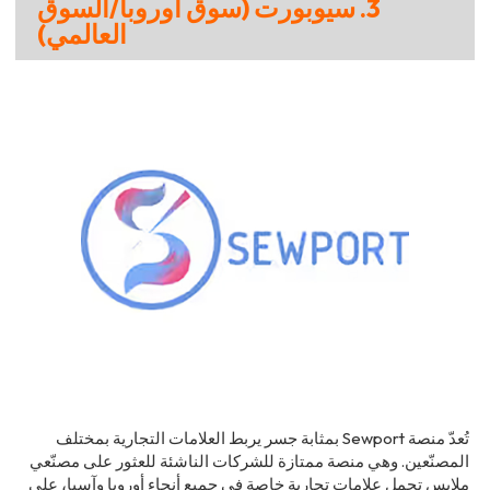
3. سيوبورت (سوق أوروبا/السوق
العالمي)
تُعدّ منصة Sewport بمثابة جسر يربط العلامات التجارية بمختلف
المصنّعين. وهي منصة ممتازة للشركات الناشئة للعثور على مصنّعي
ملابس تحمل علامات تجارية خاصة في جميع أنحاء أوروبا وآسيا، على