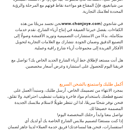
من شيانغينغ، فإنّ المفتاح هو مواءمة نقاط قوتهم مع المرحلة والرؤية
المحددة لعلامتك التجارية.
في شانجوي (
www.chanjoye.com
نحن نجسد مزيجًا من هذه
الكفاءات. بفضل خبرتنا العميقة في إنتاج أزياء الشارع، نقدم خدمات
متكاملة، بدءًا من الاستشارات التصميمية وتوريد الأقمشة وصولًا إلى
التصنيع الدقيق وضمان الجودة. نتشارك مع العلامات التجارية لتحويل
الأفكار الفريدة إلى مجموعات أزياء شارع راقية وعملية.
هل أنت مستعد لإطلاق خط أزياء الشارع الجديد الخاص بك؟ تواصل مع
فريقنا اليوم للحصول على استشارة وعرض أسعار مخصصين.
أكمل طلبك واستمتع بالشحن السريع
بمجرد الانتهاء من تصميمك الخاص، أرسل طلبك، وسنبدأ العمل على
تصنيع قطعتك باستخدام مواد فاخرة وتقنيات تشطيب احترافية. ولا تقلق،
فنحن نوفر شحنًا سريعًا، لذا لن تنتظر طويلًا لاستلام ملابسك الجديدة
المصممة خصيصًا لك.
تواصل معنا وابدأ رحلتك المخصصة اليوم!
إذا كنت مستعدًا لتصميم ملابس الشارع الخاصة بك أو لديك أي
استفسارات، فنحن هنا لمساعدتك! فريق خدمة العملاء لدينا جاهز لضمان