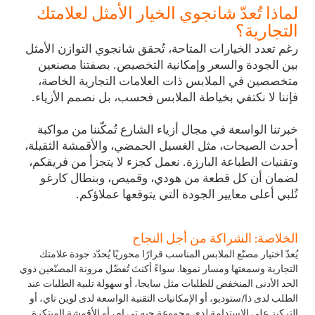
لماذا تُعدّ شانجوي الخيار الأمثل لعلامتك
التجارية؟
رغم تعدد الخيارات المتاحة، تُحقق شانجوي التوازن الأمثل
بين الجودة والسعر وإمكانية التخصيص. بصفتنا مصنعين
متخصصين في الملابس ذات العلامات التجارية الخاصة،
فإننا لا نكتفي بخياطة الملابس فحسب، بل نصمم الأزياء.
خبرتنا الواسعة في مجال أزياء الشارع تُمكّننا من مواكبة
أحدث الصيحات، مثل الغسيل الحمضي، والأقمشة الثقيلة،
وتقنيات الطباعة البارزة. نعمل كجزء لا يتجزأ من فريقكم،
لضمان أن كل قطعة من هودي، وقميص، وبنطال كارغو
تُلبي أعلى معايير الجودة التي يتوقعها عملاؤكم.
الخلاصة: الشراكة من أجل النجاح
يُعدّ اختيار مصنّع الملابس المناسب قرارًا محوريًا يُحدّد جودة علامتك
التجارية وسمعتها ومسار نموها. سواءً أكنتَ تُفضّل مرونة المصنّعين ذوي
الحد الأدنى المنخفض للطلبات مثل سايجا، أو سهولة تلبية الطلبات عند
الطلب لدى ذا/ستوديو، أو الإمكانيات التقنية الواسعة لدى لوين تاي، أو
التركيز على الاستدامة لدى مجموعة جيه تي إم، أو الأقمشة المبتكرة